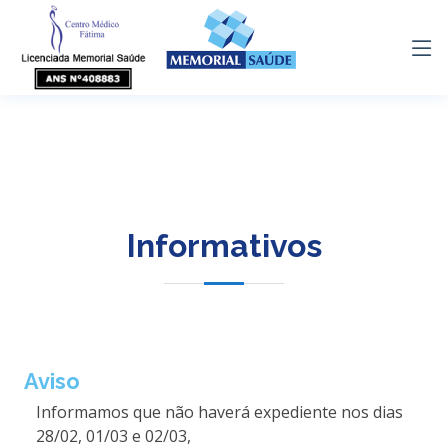
Venda de
(21) 2136-
(21) 96674-
(21) 96674-
/
8686
4788
4788
planos
Informativos
Aviso
Informamos que não haverá expediente nos dias
28/02, 01/03 e 02/03,