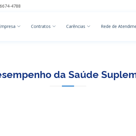
96674-4788
Empresa
Contratos
Carências
Rede de Atendim
Desempenho da Saúde Supleme