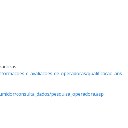
eradoras
nformacoes-e-avaliacoes-de-operadoras/qualificacao-ans
nsumidor/consulta_dados/pesquisa_operadora.asp