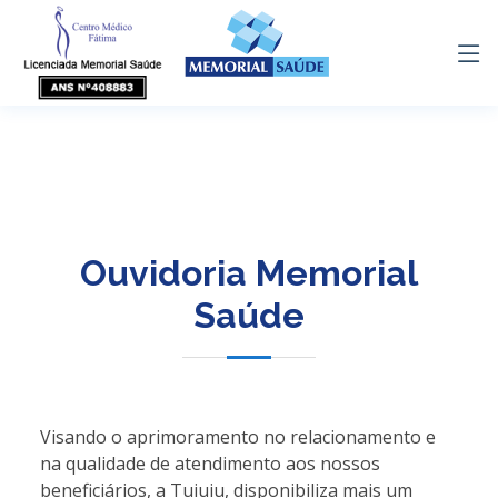
Venda de
(21) 2136-
(21) 96674-
(21) 96674-
/
8686
4788
4788
planos
Ouvidoria Memorial
Saúde
Visando o aprimoramento no relacionamento e
na qualidade de atendimento aos nossos
beneficiários, a Tuiuiu, disponibiliza mais um